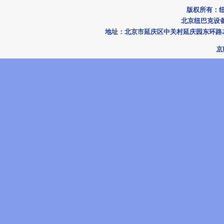
版权所有：
北京纽巴克设备工
地址：北京市延庆区中关村延庆园东环路2号楼191
京I